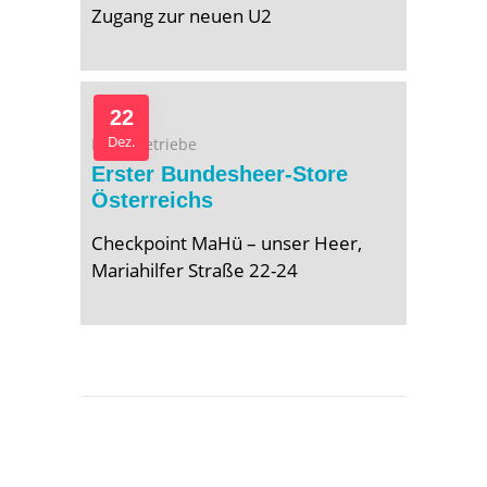
Zugang zur neuen U2
22
Dez.
Neue Betriebe
Erster Bundesheer-Store
Österreichs
Checkpoint MaHü – unser Heer,
Mariahilfer Straße 22-24