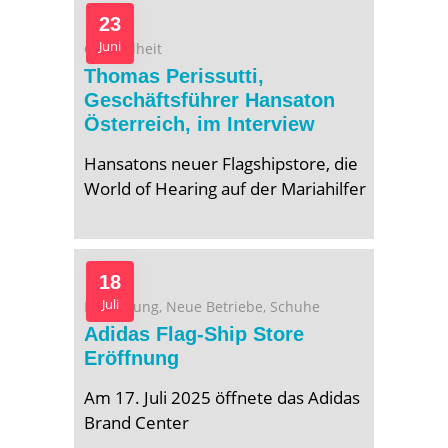
23
Juni
Gesundheit
Thomas Perissutti,
Geschäftsführer Hansaton
Österreich, im Interview
Hansatons neuer Flagshipstore, die
World of Hearing auf der Mariahilfer
18
Juli
Bekleidung
,
Neue Betriebe
,
Schuhe
Adidas Flag-Ship Store
Eröffnung
Am 17. Juli 2025 öffnete das Adidas
Brand Center