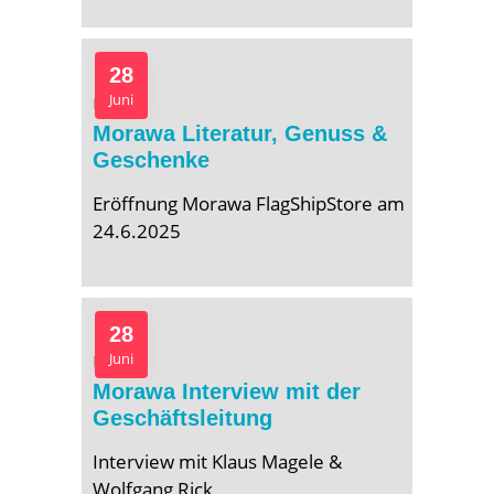
28
Juni
Bücher
Morawa Literatur, Genuss &
Geschenke
Eröffnung Morawa FlagShipStore am
24.6.2025
28
Juni
Bücher
Morawa Interview mit der
Geschäftsleitung
Interview mit Klaus Magele &
Wolfgang Rick