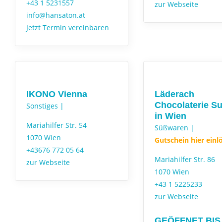
+43 1 5231557
zur Webseite
info@hansaton.at
Jetzt Termin vereinbaren
IKONO Vienna
Läderach
Chocolaterie Su
Sonstiges |
in Wien
Mariahilfer Str. 54
Süßwaren |
1070 Wien
Gutschein hier einl
+43676 772 05 64
Mariahilfer Str. 86
zur Webseite
1070 Wien
+43 1 5225233
zur Webseite
GEÖFFNET BIS