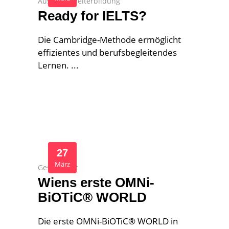
Aus- und Weiterbildung
Ready for IELTS?
Die Cambridge-Methode ermöglicht
effizientes und berufsbegleitendes
Lernen.
27
März
Gesundheit
Wiens erste OMNi-
BiOTiC® WORLD
Die erste OMNi-BiOTiC® WORLD in