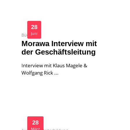
28
Juni
Bücher
Morawa Interview mit
der Geschäftsleitung
Interview mit Klaus Magele &
Wolfgang Rick
28
März