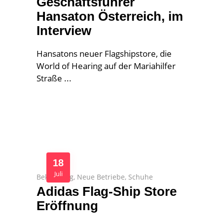
Geschäftsführer
Hansaton Österreich, im
Interview
Hansatons neuer Flagshipstore, die
World of Hearing auf der Mariahilfer
Straße
18
Juli
Bekleidung
,
Neue Betriebe
,
Schuhe
Adidas Flag-Ship Store
Eröffnung